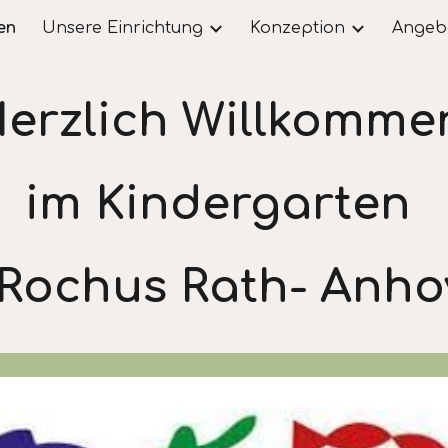
en
Unsere Einrichtung
Konzeption
Angebo
ip to main content
Skip to navigat
erzlich Willkomm
im Kindergarten
 Rochus Rath- Anh