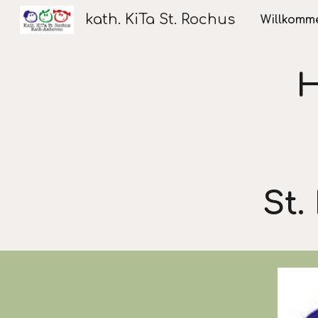
kath. KiTa St. Rochus
Willkomm
Sk
H
St.