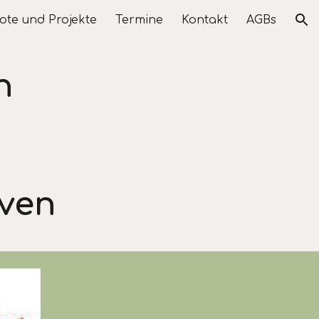
te und Projekte
Termine
Kontakt
AGBs
ion
en
oven